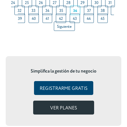
24
25
26
27
28
29
30
31
32
33
34
35
36
37
38
39
40
41
42
43
44
45
Siguiente
Simplifica la gestión de tu negocio
REGISTRARME GRATIS
VER PLANES