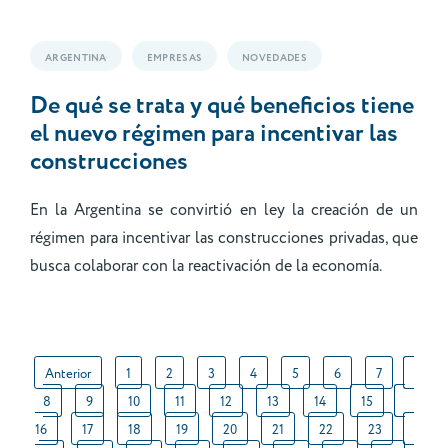
ARGENTINA
EMPRESAS
NOVEDADES
De qué se trata y qué beneficios tiene
el nuevo régimen para incentivar las
construcciones
En la Argentina se convirtió en ley la creación de un
régimen para incentivar las construcciones privadas, que
busca colaborar con la reactivación de la economía.
Anterior
1
2
3
4
5
6
7
8
9
10
11
12
13
14
15
16
17
18
19
20
21
22
23