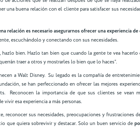
to de acciones que se realizan después de que se haya realiza
 una buena relación con el cliente para satisfacer sus necesida
ena relación es necesario asegurarnos
ofrecer una experiencia de 
iente, escuchándolo y conectando con sus necesidades.
 hazlo bien. Hazlo tan bien que cuando la gente te vea hacerlo 
uerrán traer a otros y mostrarles lo bien que lo haces”.
enecen a Walt Disney. Su legado es la compañía de entretenimi
dación, se han perfeccionado en ofrecer las mejores experienci
rts. Reconocen la importancia de que sus clientes se vean m
e vivir esa experiencia a más personas.
te, reconocer sus necesidades, preocupaciones y frustraciones d
cio que quiera sobrevivir y destacar. Solo un buen servicio de
po