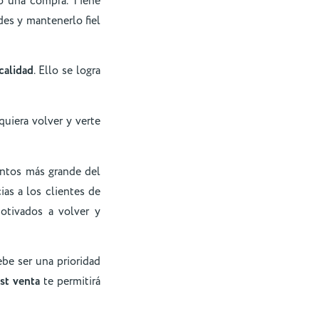
do una compra. Tiene
des y mantenerlo fiel
calidad
. Ello se logra
quiera volver y verte
entos más grande del
as a los clientes de
otivados a volver y
ebe ser una prioridad
st venta
te permitirá