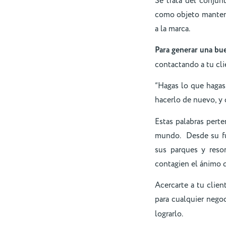
Se trata del conjun
como objeto mantener
a la marca.
Para generar una bu
contactando a tu cl
“Hagas lo que hagas,
hacerlo de nuevo, y q
Estas palabras pert
mundo. Desde su fun
sus parques y reso
contagien el ánimo d
Acercarte a tu clien
para cualquier nego
lograrlo.