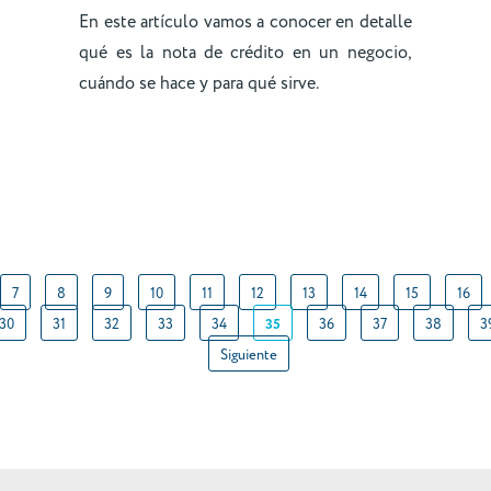
En este artículo vamos a conocer en detalle
qué es la nota de crédito en un negocio,
cuándo se hace y para qué sirve.
7
8
9
10
11
12
13
14
15
16
30
31
32
33
34
35
36
37
38
3
Siguiente