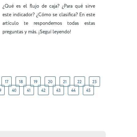
¿Qué es el flujo de caja? ¿Para qué sirve
este indicador? ¿Cómo se clasifica? En este
artículo te respondemos todas estas
preguntas y más. ¡Seguí leyendo!
17
18
19
20
21
22
23
9
40
41
42
43
44
45