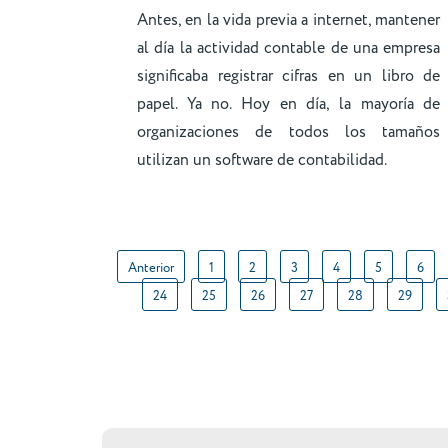
Antes, en la vida previa a internet, mantener
al día la actividad contable de una empresa
significaba registrar cifras en un libro de
papel. Ya no. Hoy en día, la mayoría de
organizaciones de todos los tamaños
utilizan un software de contabilidad.
Anterior
1
2
3
4
5
6
24
25
26
27
28
29