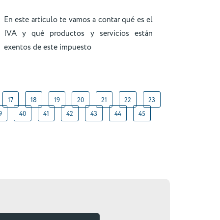
En este artículo te vamos a contar qué es el
IVA y qué productos y servicios están
exentos de este impuesto
17
18
19
20
21
22
23
9
40
41
42
43
44
45