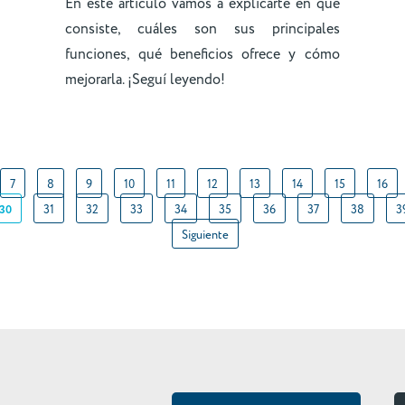
En este artículo vamos a explicarte en qué
consiste, cuáles son sus principales
funciones, qué beneficios ofrece y cómo
mejorarla. ¡Seguí leyendo!
7
8
9
10
11
12
13
14
15
16
30
31
32
33
34
35
36
37
38
3
Siguiente