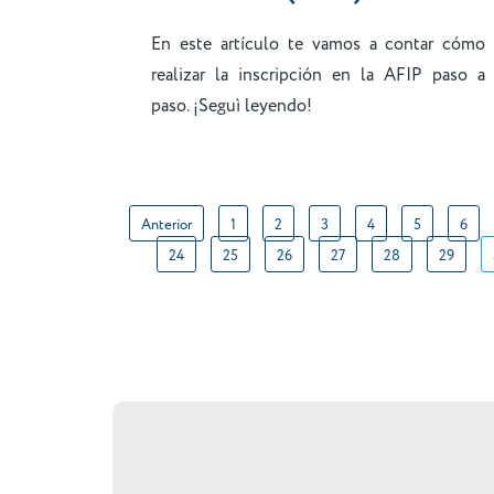
En este artículo te vamos a contar cómo
realizar la inscripción en la AFIP paso a
paso. ¡Seguì leyendo!
Anterior
1
2
3
4
5
6
24
25
26
27
28
29