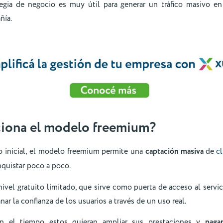
egia de negocio es muy útil para generar un tráfico masivo en
ñía.
iona el modelo freemium?
o inicial, el modelo freemium permite una
captación masiva
de
c
nquistar poco a poco.
 nivel gratuito limitado, que sirve como puerta de acceso al servic
ar la confianza de los usuarios a través de un uso real.
n el tiempo estos quieran ampliar sus prestaciones y
pagar