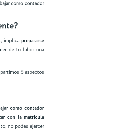
abajar como contador
ente?
l, implica
prepararse
cer de tu labor una
mpartimos 5 aspectos
bajar como contador
tar con la matrícula
sto, no podés ejercer