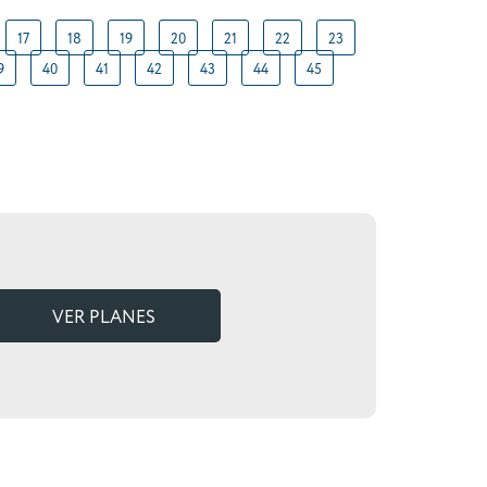
17
18
19
20
21
22
23
9
40
41
42
43
44
45
VER PLANES