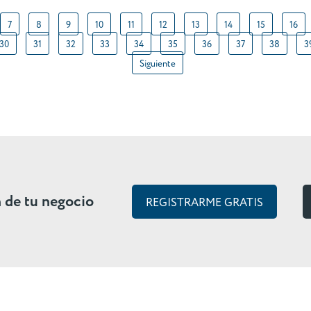
7
8
9
10
11
12
13
14
15
16
30
31
32
33
34
35
36
37
38
3
Siguiente
n de tu negocio
REGISTRARME GRATIS