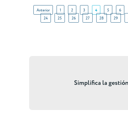
Anterior
1
2
3
4
5
6
24
25
26
27
28
29
Simplifica la gestió