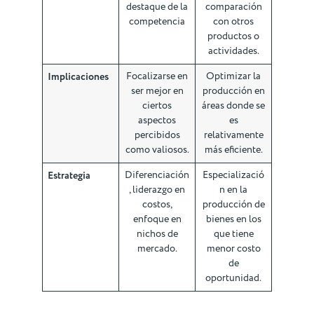
destaque de la
comparación
competencia
con otros
productos o
actividades.
Implicaciones
Focalizarse en
Optimizar la
ser mejor en
producción en
ciertos
áreas donde se
aspectos
es
percibidos
relativamente
como valiosos.
más eficiente.
Estrategia
Diferenciación
Especializació
, liderazgo en
n en la
costos,
producción de
enfoque en
bienes en los
nichos de
que tiene
mercado.
menor costo
de
oportunidad.