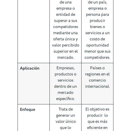
de una
de un país,
empresa o
empresa o
entidad de
persona para
superar a sus
producir
competidores
bienes o
mediante una
servicios a un
oferta única y
costo de
valor percibido
oportunidad
superior en el
menor que sus
mercado.
competidores.
Aplicación
Empresas,
Países o
productos o
regiones en el
servicios
comercio
dentro de un
internacional.
mercado
específico.
Enfoque
Trata de
El objetivo es
generar un
producir lo
valor único
que es más
que lo
eficiente en