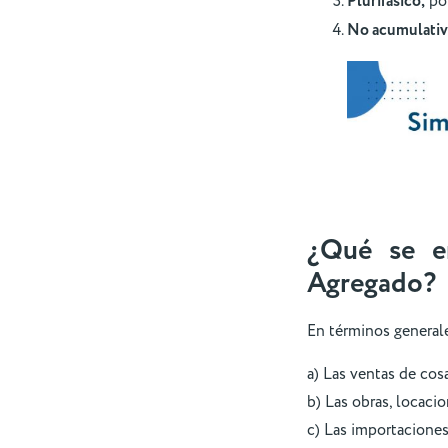
Plurifásico,
por
No acumulati
¿Qué se en
Agregado?
En términos generale
a) Las ventas de cosa
b) Las obras, locacio
c) Las importaciones