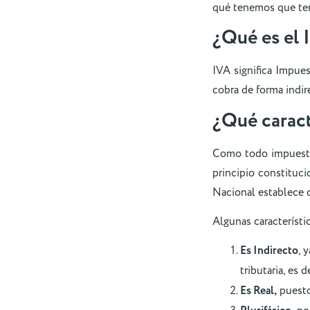
qué tenemos que tene
¿Qué es el 
IVA significa Impue
cobra de forma indir
¿Qué caract
Como todo impuesto 
principio constituc
Nacional establece q
Algunas característ
Es Indirecto
, 
tributaria, es 
Es Real,
puesto