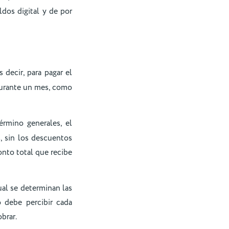
ldos digital y de por
es decir, para pagar el
durante un mes, como
rmino generales, el
, sin los descuentos
onto total que recibe
ual se determinan las
 debe percibir cada
brar.