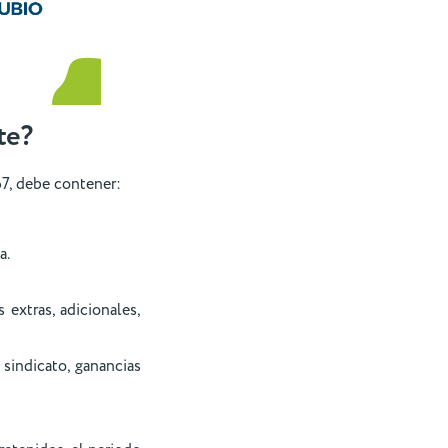
te?
67, debe contener:
a.
extras, adicionales,
 sindicato, ganancias