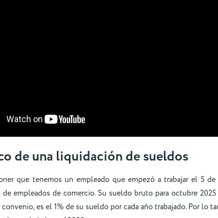
co de una liquidación de sueldos
oner que tenemos un empleado que empezó a trabajar el 5 de j
 de empleados de comercio. Su sueldo bruto para octubre 2025 
 convenio, es el 1% de su sueldo por cada año trabajado. Por lo tan