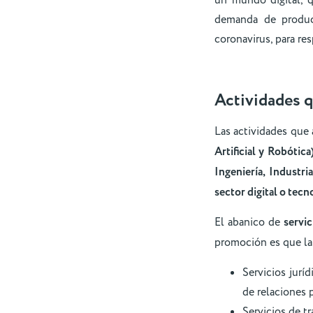
un mundo digital, q
demanda de product
coronavirus, para re
Actividades q
Las actividades que
Artificial y Robótic
Ingeniería, Industri
sector digital o tecn
El abanico de
servi
promoción es que la
Servicios juríd
de relaciones 
Servicios de t