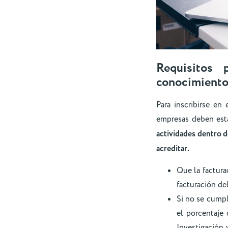
Requisitos 
conocimient
Para inscribirse e
empresas deben esta
actividades dentro de
acreditar.
Que la factur
facturación de
Si no se cumple
el porcentaje 
Investigación 