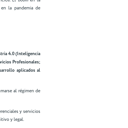
icios. El
boom
en la
e en la pandemia de
tria 4.0 (Inteligencia
vicios Profesionales;
sarrollo aplicados al
umarse al régimen de
erenciales y servicios
tivo y legal.