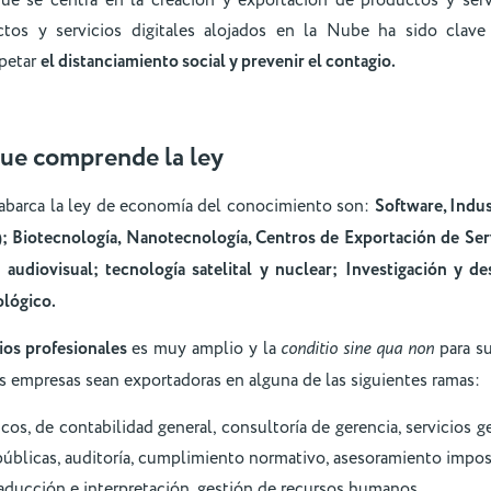
ue se centra en la creación y exportación de productos y serv
os y servicios digitales alojados en la Nube ha sido clav
spetar
el distanciamiento social y prevenir el contagio.
ue comprende la ley
 abarca la ley de economía del conocimiento son:
Software, Indus
a); Biotecnología, Nanotecnología, Centros de Exportación de Ser
a audiovisual; tecnología satelital y nuclear; Investigación y de
ológico.
cios profesionales
es muy amplio y la
conditio sine qua non
para s
s empresas sean exportadoras en alguna de las siguientes ramas:
icos, de contabilidad general, consultoría de gerencia, servicios g
públicas, auditoría, cumplimiento normativo, asesoramiento imposi
raducción e interpretación, gestión de recursos humanos.