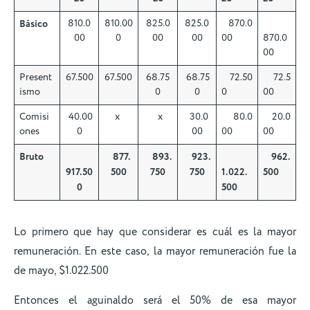
Básico
810.0
810.00
825.0
825.0
870.0
00
0
00
00
00
870.0
00
Present
67.500
67.500
68.75
68.75
72.50
72.5
ismo
0
0
0
00
Comisi
40.00
x
x
30.0
80.0
20.0
ones
0
00
00
00
Bruto
877.
893.
923.
962.
917.50
500
750
750
1.022.
500
0
500
Lo primero que hay que considerar es cuál es la mayor
remuneración. En este caso, la mayor remuneración fue la
de mayo, $1.022.500
Entonces el aguinaldo será el 50% de esa mayor