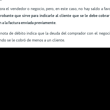
ora el vendedor o negocio, pero, en este caso, no hay saldo a fav
robante que sirve para indicarle al cliente que se le debe cobra
n a la factura enviada previamente
.
a nota de débito indica que la deuda del comprador con el negoc
ndo se le cobró de menos a un cliente.