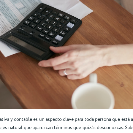
ativa y contable es un aspecto clave para toda persona que está a
o,es natural que aparezcan términos que quizás desconozcas. Sa