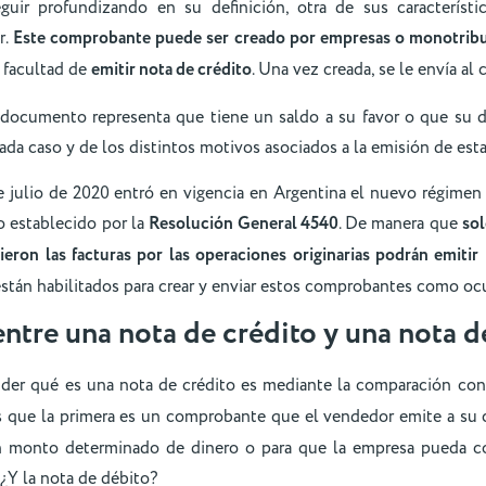
guir profundizando en su definición, otra de sus característ
r.
Este comprobante puede ser creado por empresas o monotribu
 facultad de
emitir nota de crédito
. Una vez creada, se le envía al c
l documento representa que tiene un saldo a su favor o que su 
da caso y de los distintos motivos asociados a la emisión de esta
de julio de 2020 entró en vigencia en Argentina el nuevo régimen
o establecido por la
Resolución General 4540
. De manera que
sol
ieron las facturas por las operaciones originarias podrán emitir
tán habilitados para crear y enviar estos comprobantes como ocur
entre una nota de crédito y una nota d
der qué es una nota de crédito es mediante la comparación con
os que la primera es un comprobante que el vendedor emite a su c
 monto determinado de dinero o para que la empresa pueda cor
 ¿Y la nota de débito?