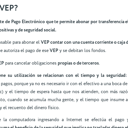
VEP
?
te de Pago Electrónico que te permite abonar por transferencia e
sitivas y de seguridad social.
nsable para abonar el
VEP contar con una cuenta corriente o caja 
e autoriza el pago de ese
VEP
y se debitan los fondos.
EP
para cancelar obligaciones
propias o de terceros
.
ene su utilización se relacionan con el tiempo y la seguridad:
r pagos, porque ya no es necesario ir con el efectivo a una boca de
etc) y el tiempo de espera hasta que nos atienden, con más raz
to, cuando se acumula mucha gente, y el tiempo que insume al
 el recuento del dinero físico.
 la computadora ingresando a Internet se efectúa el pago y
suma el beneficio de la seguridad que implica no trasladar dinero e