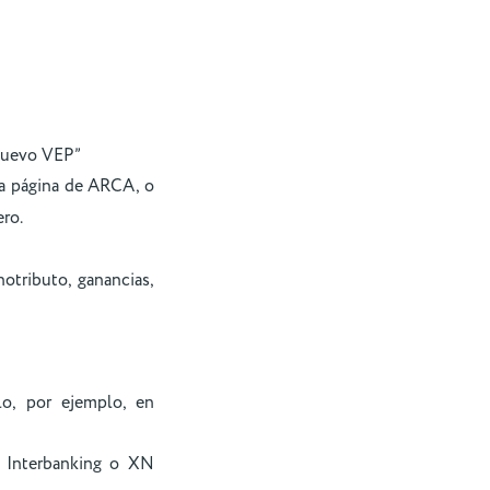
“Nuevo VEP”
la página de ARCA, o
ero.
otributo, ganancias,
lo, por ejemplo, en
, Interbanking o XN