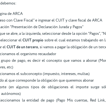
debemos:
página de ARCA
ceso con Clave Fiscal” e ingresar el CUIT y clave fiscal de ARCA
relación “Presentación de Declaración Jurada y Pagos”
 que se abre, a la izquierda, seleccionar desde la opción “Pagos”, 
 seleccionar el
CUIT propio
sobre el cual estamos trabajando en 
r el
CUIT de un tercero
, si vamos a pagar la obligación de un terc
cionamos el organismo recaudador
l grupo de pago, es decir el concepto que vamos a abonar (Mon
es, etc)
cionamos el subconcepto (impuesto, intereses, multas)
odo al que corresponde la obligación que queremos abonar
orte (en algunos tipos de obligaciones el importe surge só
o autónomos)
leccionamos la entidad de pago (Pago Mis cuentas, Red Link