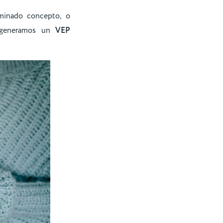
minado concepto, o
o generamos un
VEP