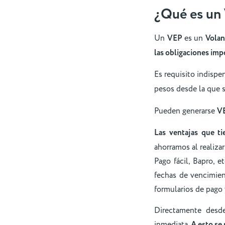
¿Qué es un
Un
VEP
es un
Volan
las obligaciones impo
Es requisito indispe
pesos desde la que s
Pueden generarse
V
Las ventajas que ti
ahorramos al realiza
Pago fácil, Bapro, 
fechas de vencimien
formularios de pago y
Directamente desde
inmediata.
A esto se 