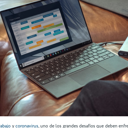
rabajo
y
coronavirus
, uno de los grandes desafíos que deben enfr