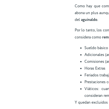
Como hay que compu
abona un plus aunque
del
aguinaldo
.
Por lo tanto, los c
considera como
rem
Sueldo básico
Adicionales (a
Comisiones (ar
Horas Extras
Feriados traba
Prestaciones c
Viáticos: cu
consideran rem
Y quedan excluidos 