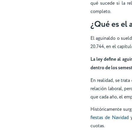
qué sucede si la re
completo.
¿Qué es el
El aguinaldo o suel
20.744, en el capítulo
La ley define al ag
dentro de los semest
En realidad, se trat
relación laboral, pe
que cada año, el em
Históricamente surg
fiestas de Navidad
y
cuotas.