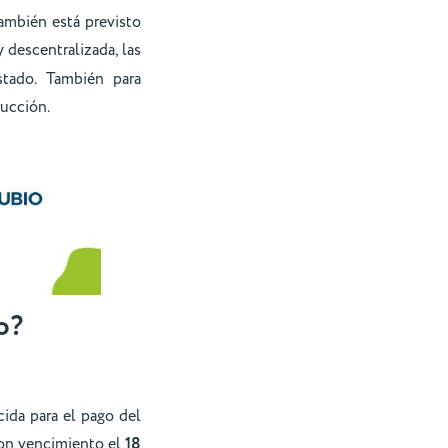
ambién está previsto
 descentralizada, las
tado. También para
rucción.
o?
cida para el pago del
on vencimiento el
18