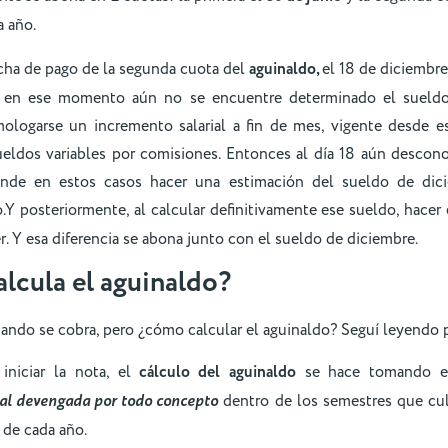
 año.
echa de pago de la segunda cuota del
aguinaldo,
el 18 de diciembr
 en ese momento aún no se encuentre determinado el sueldo
ologarse un incremento salarial a fin de mes, vigente desde e
ueldos variables por comisiones. Entonces al día 18 aún desco
onde en estos casos hacer una estimación del sueldo de dic
o.Y posteriormente, al calcular definitivamente ese sueldo, hacer
. Y esa diferencia se abona junto con el sueldo de diciembre.
lcula el
aguinaldo
?
ando se cobra, pero ¿cómo calcular el aguinaldo? Seguí leyendo p
niciar la nota, el
cálculo del
aguinaldo
se hace tomando 
al devengada por todo concepto
dentro de los semestres que cu
 de cada año.