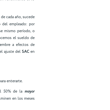
e de cada año, sucede
 del empleado: por
se mismo período, o
nocemos el sueldo de
iembre a efectos de
 el ajuste del
SAC
en
ara enterarte.
el 50% de la
mayor
lminen en los meses